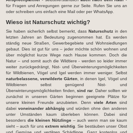
für Fragen und Anregungen gerne zur Seite. Rufen Sie uns an
oder schreiben uns einfach eine Mail oder per WhatsApp.
Wieso ist Naturschutz wichtig?
Sie haben sicherlich selbst bemerkt, dass
Naturschutz
in den
letzten Jahren an Bedeutung zugenommen hat. Es werden
ständig neue Straßen, Gewerbegebiete und Wohnsiedlungen
gebaut. Dies ist gut für uns – jeder möchte schön wohnen und
über möglichst kurze Wege nach Hause kommen. Doch die
Natur – und somit auch die Wildtiere - werden so leider immer
weiter zurückgedrängt, Nist- und Überwinterungsmöglichkeiten
für Wildbienen, Vögel und Igel werden immer weniger. Selbst
naturbelassene, verwilderte Gärten
, in denen Igel, Vögel und
Wildbienen selbst genügend Nist- und
Überwinterungsmöglichkeiten finden,
sind rar
. Daher sollten wir
zunächst in unseren Gärten beginnen geeignete Plätze für
unsere kleinen Freunde anzubieten. Denn
viele Arten
sind
dabei
voneinander abhängig
und würden ohne den anderen
unter Umständen kaum überleben können. Dabei sind
besonders
die kleinen Nützlinge
– auch wenn man sie kaum
sieht – auch für uns
extrem wichtig
. Sie bestäuben unser Obst
und Gemüse und vertilgen Schädlinge. Ganz kostenlos und