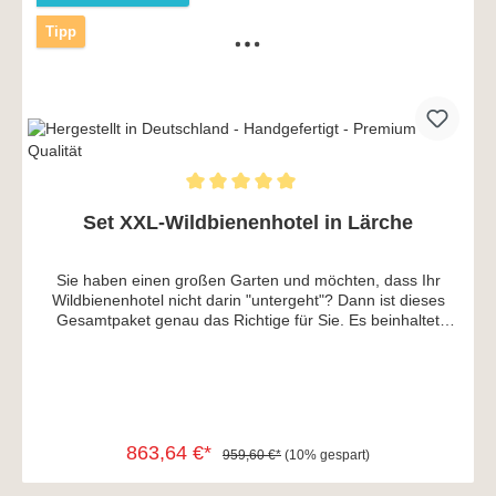
Tipp
Set XXL-Wildbienenhotel in Lärche
Sie haben einen großen Garten und möchten, dass Ihr
Wildbienenhotel nicht darin "untergeht"? Dann ist dieses
Gesamtpaket genau das Richtige für Sie. Es beinhaltet
ein XXL-Wildbienenhotel samt Vogelschutzgitter. Damit Sie
das Wildbienenhotel direkt aufstellen können, werden auch
die passenden Pfosten und H-Pfostenträger mitgeliefert.
Alles ist perfekt aufeinander abgestimmt und das sogar zu
einem Sparpreis. Das Wildbienenhotel zur Bienenkönigin
XXL Modell 2 beinhaltet eine Menge Schilf und Bambus,
863,64 €*
959,60 €*
(10% gespart)
welches schon fast alle Wildbienenarten, die Niströhren
annehmen, anspricht. Zudem sind in diesem großen