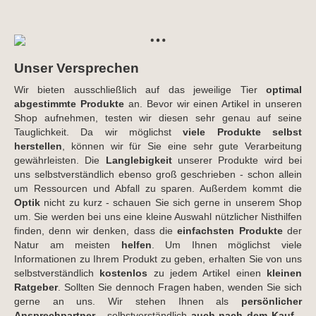
Wildbienenhotel auch zwei Nisthölzer und drei
In den Warenkorb
Insektenniststeine verbaut, die nochmal verschiedene
Nistgangdurchmesser bereitstellen. Alles ist
selbstverständlich sauber verarbeitet, sodass Wildbienen
sich nicht verletzen können.
Unser Versprechen
Wir bieten ausschließlich auf das jeweilige Tier
optimal
abgestimmte Produkte
an. Bevor wir einen Artikel in unseren
Shop aufnehmen, testen wir diesen sehr genau auf seine
Tauglichkeit. Da wir möglichst
viele Produkte selbst
herstellen
, können wir für Sie eine sehr gute Verarbeitung
gewährleisten. Die
Langlebigkeit
unserer Produkte wird bei
uns selbstverständlich ebenso groß geschrieben - schon allein
um Ressourcen und Abfall zu sparen. Außerdem kommt die
Optik
nicht zu kurz - schauen Sie sich gerne in unserem Shop
um. Sie werden bei uns eine kleine Auswahl nützlicher Nisthilfen
finden, denn wir denken, dass die
einfachsten Produkte
der
Natur am meisten
helfen
. Um Ihnen möglichst viele
Informationen zu Ihrem Produkt zu geben, erhalten Sie von uns
selbstverständlich
kostenlos
zu jedem Artikel einen
kleinen
Ratgeber
. Sollten Sie dennoch Fragen haben, wenden Sie sich
gerne an uns. Wir stehen Ihnen als
persönlicher
Ansprechpartner
- selbstverständlich
auch nach dem Kauf
-