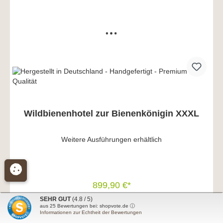
Wildbienenhotel zur Bienenkönigin XXXL
Weitere Ausführungen erhältlich
899,90 €*
SEHR GUT
(4.8 / 5)
In den Warenkorb
aus
25
Bewertungen bei: shopvote.de ⓘ
2
Versandkostenfrei*
Informationen zur Echtheit der Bewertungen