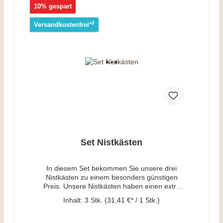
10% gespart
Informationsbroschüre mit Tipps zum
Standort und Informationen, welche Arten
2
Versandkostenfrei*
einziehen können und wie sie sich
entwickeln.
Set Nistkästen
In diesem Set bekommen Sie unsere drei
Nistkästen zu einem besonders günstigen
Preis. Unsere Nistkästen haben einen extra
großen Brutraum von ca. 14 x 14 cm und
Inhalt:
3 Stk.
(31,41 €* / 1 Stk.)
sind so sehr gut für alle Vogelarten geeignet.
Mit der austauschbaren Front können Sie
den einzelnen Vogelarten eine