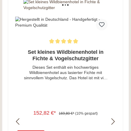
Set kleines Wildbienenhotel in
Fichte & Vogelschutzgitter
Dieses Set enthält ein hochwertiges
Wildbienenhotel aus lasierter Fichte mit
sinnvollem Vogelschutz. Das Hotel ist mit vier
verschiedenen Füllmaterialien gefüllt und
bietet somit für alle Wildbienenarten, die in
Gängen nisten, einen Nistplatz. Mit dem
Vogelschutzgitter haben Vögel, die an die
schmackhaften Wildbienenlarven gelangen
möchten, keine Chance. Besonders Spechte
152,82 €*
169,80 €*
(10% gespart)
können ein Wildbienenhotel komplett
zerstören, da sie die Füllung mit ihrem
Schnabel zerhacken können. Zu diesem Set
In den Warenkorb
erhalten Sie selbstverständlich eine