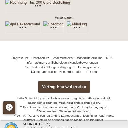
Versandarten
Impressum
Datenschutz
Widerrufsrecht
Widerrufsformular
AGB
Informationen zur Echtheit von Kundenbewertungen
Versand und Zahlungsbedingungen
Ihr Weg zu uns
Katalog anfordern
Kontaktformular
IT-Recht
Vertrag hier widerrufen
* Alle Preise inkl. gesetzl. Mehrwertsteuer zzgl.
Versandkosten
und ggf.
Nachnahmegebühren, wenn nicht anders angegeben.
2
*
Bitte beachten Sie unsere
Versand- und Zahlungsbedingungen.
3
*
Bitte beachten Sie unser
Widerrufsrecht
.
4
*
Je nach Variante können andere Lagerbestände, Lieferzeiten oder Preise
auftreten. Detaillierte Angaben finden Sie bei den Produkten.
SEHR GUT
(5 / 5)
© 2026 naturdomizile.de - Alle Rechte vorbehalten. Theme by
ThemeWare®