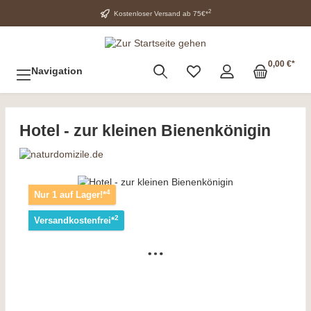
2
Kostenloser Versand ab 75€*
0,00 €*
Navigation
Hotel - zur kleinen Bienenkönigin
4
Nur 1 auf Lager!*
2
Versandkostenfrei*