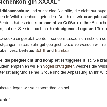
 Bienenkönigin XXXXL"
ldbienenschutz
und sucht eine Nisthilfe, die nicht nur supe
sende Wildbienenhotel gefunden. Durch die
witterungsbest
ßerdem hat es eine
repräsentative Größe
, die Ihre Besuc
n, auf der Sie sich auch noch
mit eigenem Logo und Text
d
bezwecke eingesetzt werden, sondern tatsächlich nützlich se
 Nistgängen nisten, sehr gut geeignet. Dazu verwenden wir i
uber verarbeitetes
Schilf
und
Bambus
.
fe, die
pflegeleicht und komplett fertiggestellt
ist. Sie br
Zudem empfehlen wir ein
Vogelschutzgitter
, welches die Wild
ter ist aufgrund seiner Größe und der Anpassung an Ihr Wildb
otels legen wir selbstverständlich bei.
kante".