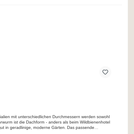
rialien mit unterschiedlichen Durchmessern werden sowohl
wurm ist die Dachform - anders als beim Wildbienenhotel
 gut in geradlinige, moderne Gärten. Das passende
ehandelt. Damit Sie an Ihrem goldenen Ohrwurm XXL lange