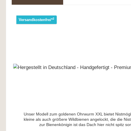
2
Versandkostenfrei*
Unser Modell zum goldenen Ohrwurm XXL bietet Nistmöglic
kleine als auch größere Wildbienen angelockt, die die 
zur Bienenkönigin ist das Dach hier nicht spitz 
Befestigungsmaterial erhalten Sie ebenfalls bei uns. D