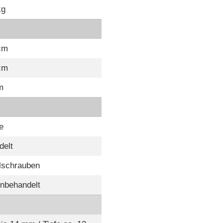
kg
cm
cm
m
e
delt
lschrauben
unbehandelt