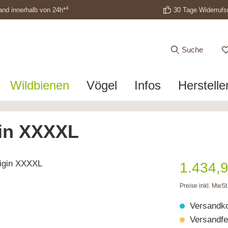
4
and innerhalb von 24h*
30 Tage Widerrufs
Suche
Wildbienen
Vögel
Infos
Herstelle
gin XXXXL
1.434,9
Preise inkl. MwSt
Versandko
Versandfer