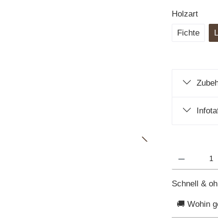
Holzart
Fichte
L
Zubeh
Infot
Schnell & o
🚚 Wohin g