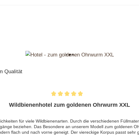
Wildbienenhotel zum goldenen Ohrwurm XXL
hkeiten für viele Wildbienenarten. Durch die verschiedenen Füllmate
Nistgänge beziehen. Das Besondere an unserem Modell zum goldenen Ohr
sondern flach und nach vorne geneigt. Der viereckige Korpus passt sehr
as Hotel wurde durch uns bereits mit einer umweltfreundlichen Lasur b