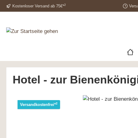
2
Kostenloser Versand ab 75€*
Vers
Hotel - zur Bienenköni
2
Versandkostenfrei*