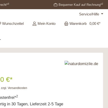
3
2
recht*
Bequemer Kauf auf Rechnung*
Service/Hilfe
Wunschzettel
Mein Konto
Warenkorb
0,00 €*
r
0 €*
. zzgl. Versandkosten
2
stenfrei*
tig in 30 Tagen, Lieferzeit 2-5 Tage