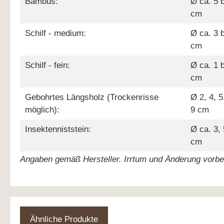
Bambus:
Ø ca. 5 
cm
Schilf - medium:
Ø ca. 3 
cm
Schilf - fein:
Ø ca. 1 
cm
Gebohrtes Längsholz (Trockenrisse
Ø 2, 4, 5
möglich):
9 cm
Insektenniststein:
Ø ca. 3,
cm
Angaben gemäß Hersteller. Irrtum und Änderung vorbe
Ähnliche Produkte