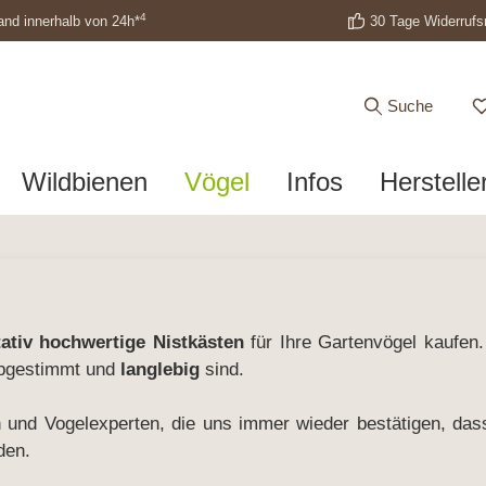
4
and innerhalb von 24h*
30 Tage Widerrufs
Suche
Wildbienen
Vögel
Infos
Herstelle
tativ hochwertige Nistkästen
für Ihre Gartenvögel kaufen.
abgestimmt und
langlebig
sind.
nd Vogelexperten, die uns immer wieder bestätigen, das
den.