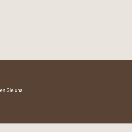
anderen Vögeln auch einmal eine
Nistgelegenheit bieten möchten.
en Sie uns