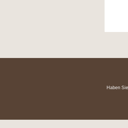
Front a
z.B. einer
Flugloch
Sie kein
sondern
Haben Sie