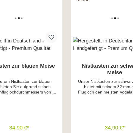
sten zur blauen Meise
Nistkasten zur sch
Meise
serem Nistkasten zur blauen
Unser Nistkasten zur schwar
bieten Sie aufgrund seines
bietet mit seinem 32 mm
influglochdurchmessers von 26
Flugloch den meisten Vogela
ließlich kleineren Vögelarten
sehr guten Nistplatz. Neben
stgelegenheit. Der Nistkasten
Vogelarten wie Kohlmeise, K
inen sehr großen Nistraum von
Sperling werden diese Nistk
cm x 14 cm. Durch das hoch
von kleineren Meisenarten ge
hte Flugloch und den großen
Nistkasten hat einen extr
tand nach vorne bietet dieser
Brutraum von ca. 14 cm x 1
34,90 €*
34,90 €*
sten einen guten Schutz vor
hoch angebrachte Flugloch