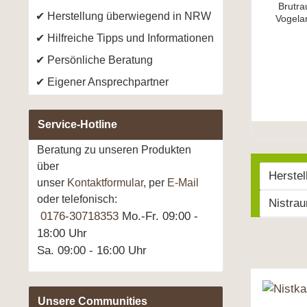
Brutra
Herstellung überwiegend in NRW
Vogelar
Gartenvög
Hilfreiche Tipps und Informationen
speziell 
nutzen
Persönliche Beratung
Hängen
Vögel. Das
Eigener Ansprechpartner
umweltfre
Platz in
Dübel li
Service-Hotline
Beratung zu unseren Produkten
über
Herstel
unser
Kontaktformular
, per
E-Mail
oder telefonisch:
Nistra
0176-30718353
Mo.-Fr. 09:00 -
18:00 Uhr
Sa. 09:00 - 16:00 Uhr
Unsere Communities