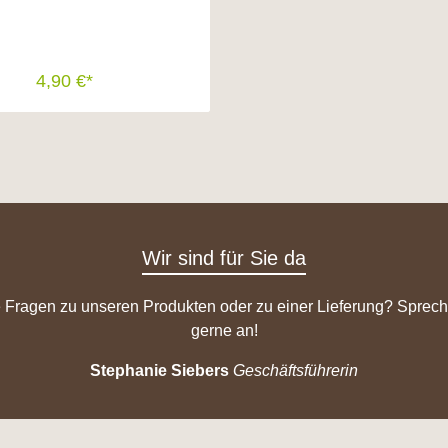
ustauschen können. Falls Sie
 anderen Vogelart ein größeres
 anbieten möchten, benötigen
en komplett neuen Nistkasten,
4,90 €*
 tauschen lediglich die Front
aus.
In den Warenkorb
Wir sind für Sie da
 Fragen zu unseren Produkten oder zu einer Lieferung? Sprech
gerne an!
Stephanie Siebers
Geschäftsführerin