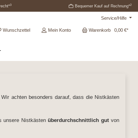
3
2
recht*
Bequemer Kauf auf Rechnung*
Service/Hilfe
Wunschzettel
Mein Konto
Warenkorb
0,00 €*
r
 Wir achten besonders darauf, dass die Nistkästen
s unsere Nistkästen
überdurchschnittlich gut
von