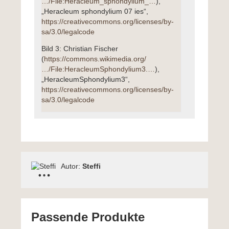
…/File:Heracleum_sphondylium_…
),
„Heracleum sphondylium 07 ies“,
https://creativecommons.org/licenses/by-
sa/3.0/legalcode
Bild 3: Christian Fischer
(
https://commons.wikimedia.org/
…/File:HeracleumSphondylium3.…
),
„HeracleumSphondylium3“,
https://creativecommons.org/licenses/by-
sa/3.0/legalcode
Autor:
Steffi
Passende Produkte