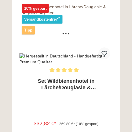
In den Warenkorb
10% gespart
2
Versandkostenfrei*
Tipp
Set Wildbienenhotel in
Lärche/Douglasie &
Vogelschutzgitter
332,82 €*
369,80 €*
(10% gespart)