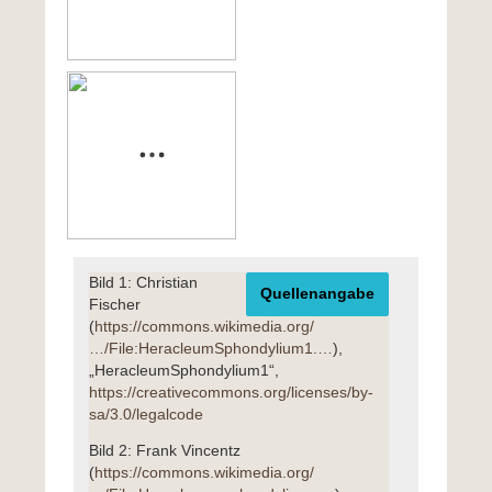
Bild 1: Christian
Quellenangabe
Fischer
(
https://commons.wikimedia.org/
…/File:HeracleumSphondylium1.…
),
„HeracleumSphondylium1“,
https://creativecommons.org/licenses/by-
sa/3.0/legalcode
Bild 2: Frank Vincentz
(
https://commons.wikimedia.org/