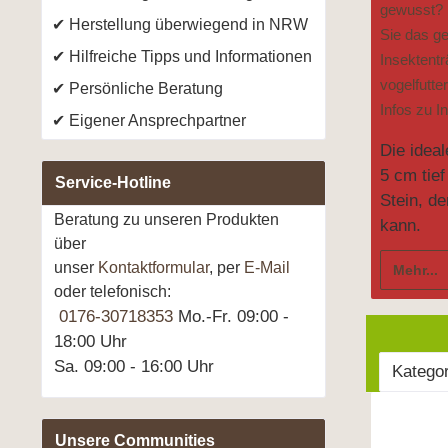
gewusst?
Herstellung überwiegend in NRW
Sie das g
Hilfreiche Tipps und Informationen
Insektent
vogelfutter
Persönliche Beratung
Infos zu I
Eigener Ansprechpartner
Die idea
5 cm tief
Service-Hotline
Stein, de
Beratung zu unseren Produkten
kann.
über
unser
Kontaktformular
, per
E-Mail
Mehr...
oder telefonisch:
0176-30718353
Mo.-Fr. 09:00 -
18:00 Uhr
Sa. 09:00 - 16:00 Uhr
Katego
Unsere Communities