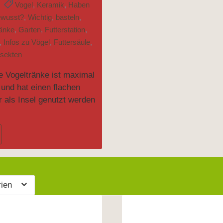
Vogel
,
Keramik
,
Haben
ewusst?
,
Wichtig
,
basteln
,
ränke
,
Garten
,
Futterstation
,
,
Infos zu Vögel
,
Futtersäule
,
nsekten
le Vogeltränke ist maximal
 und hat einen flachen
r als Insel genutzt werden
rien