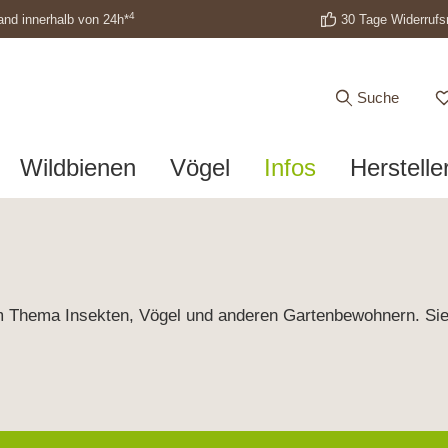
4
and innerhalb von 24h*
30 Tage Widerrufs
Suche
Wildbienen
Vögel
Infos
Herstelle
zum Thema Insekten, Vögel und anderen Gartenbewohnern. Si