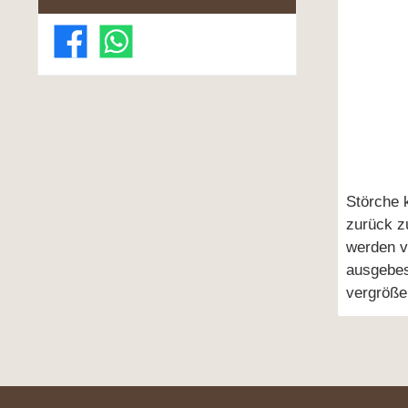
Störche 
zurück z
werden v
ausgebes
vergrößer