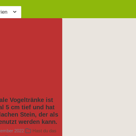
rien
ale Vogeltränke ist
l 5 cm tief und hat
lachen Stein, der als
genutzt werden kann.
tember 2022
Hast du das