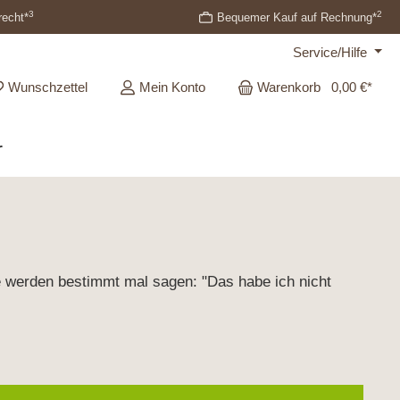
3
2
recht*
Bequemer Kauf auf Rechnung*
Service/Hilfe
Wunschzettel
Mein Konto
Warenkorb
0,00 €*
r
e werden bestimmt mal sagen: "Das habe ich nicht