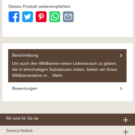
Dieses Produkt weiterempfehlen:
Abbildung ähnlich
Beschreibung
Um auch den Wildbienen einen Lebensraum zu geben,
die in lehmhaltigen Substanzen nisten, bieten wir Ihnen
Wildbienenlehm in…
Mehr
Bewertungen
Wir sind für Sie da
Service-Hotline