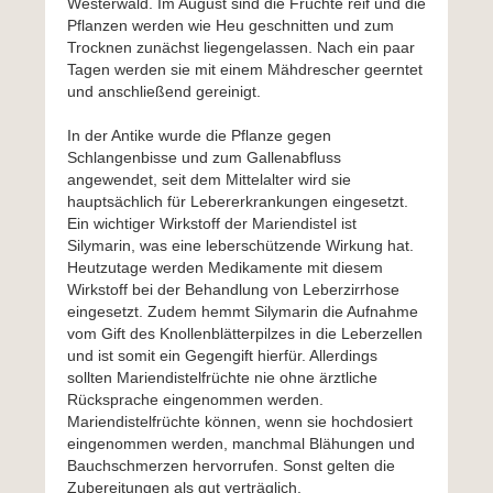
Westerwald. Im August sind die Früchte reif und die
Pflanzen werden wie Heu geschnitten und zum
Trocknen zunächst liegengelassen. Nach ein paar
Tagen werden sie mit einem Mähdrescher geerntet
und anschließend gereinigt.
In der Antike wurde die Pflanze gegen
Schlangenbisse und zum Gallenabfluss
angewendet, seit dem Mittelalter wird sie
hauptsächlich für Lebererkrankungen eingesetzt.
Ein wichtiger Wirkstoff der Mariendistel ist
Silymarin, was eine leberschützende Wirkung hat.
Heutzutage werden Medikamente mit diesem
Wirkstoff bei der Behandlung von Leberzirrhose
eingesetzt. Zudem hemmt Silymarin die Aufnahme
vom Gift des Knollenblätterpilzes in die Leberzellen
und ist somit ein Gegengift hierfür. Allerdings
sollten Mariendistelfrüchte nie ohne ärztliche
Rücksprache eingenommen werden.
Mariendistelfrüchte können, wenn sie hochdosiert
eingenommen werden, manchmal Blähungen und
Bauchschmerzen hervorrufen. Sonst gelten die
Zubereitungen als gut verträglich.