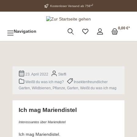
2
Kostenloser Versand ab 75€*
0,00 €*
Navigation
23. April 2022
Steffi
Weißt du was ich mag?
Insektenfreundlicher
Garten, Wildbienen, Pflanze, Garten, Weißt du was ich mag
Ich mag Mariendistel
Interessantes über Mariendistel
Ich mag Mariendistel.