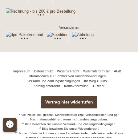
Versandarten
Impressum
Datenschutz
Widerrufsrecht
Widerrufsformular
AGB
Informationen zur Echtheit von Kundenbewertungen
Versand und Zahlungsbedingungen
Ihr Weg zu uns
Katalog anfordern
Kontaktformular
IT-Recht
Vertrag hier widerrufen
* Alle Preise inkl. gesetzl. Mehrwertsteuer zzgl.
Versandkosten
und ggf.
Nachnahmegebühren, wenn nicht anders angegeben.
2
*
Bitte beachten Sie unsere
Versand- und Zahlungsbedingungen.
3
*
Bitte beachten Sie unser
Widerrufsrecht
.
4
*
Je nach Variante können andere Lagerbestände, Lieferzeiten oder Preise
auftreten. Detaillierte Angaben finden Sie bei den Produkten.